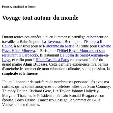
Passion, simplicité et finesse
Voyage tout autour du monde
Durant toutes ces années, j’ai eu l’immense privilège et bonheur de
travailler à Bahreïn pour
La Taverna
, à Berlin pour l’
Enoteca Il
Calice
, à Moscou pour le
Ristorante da Mario
, à Rome pour
Crowne
Plaza Hôtel Minerva
, à Paris pour l’
Hôtel Royal Monceau et son
restaurant Il Carpaccio
, le restaurant
La Scala de Saint-Germain-en-
Laye
, et enfin pour l’
Hôtel Castille à Paris
en œuvrant à côté du
grand maître
Alain Ducasse
. Cette dernière expérience m’a permis
d’atteindre le sommet de mon éducation culinaire, soit la
passion
, la
simplicité
et la
finesse
.
J’ai eu l’honneur de satisfaire de nombreuses personnalités avec ma
cuisine, qu’ils soient anonymes ou célèbres telles que Sean Connery,
Thimoty Dalton, Richard Gere, Liz Taylor, Johnny Hallyday,
Margaret Thatcher, le Président américain Ronald Reagan et son
épouse, Boris Eltsine, Francesco Cossiga, le Sommet du G8 à
Venise, et bien d’autres.