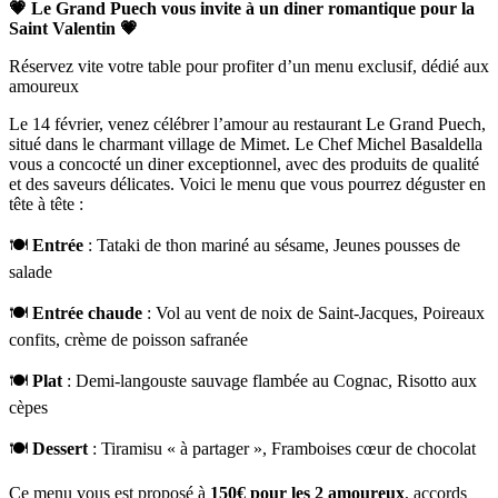
💗 Le Grand Puech vous invite à un diner romantique pour la
Saint Valentin 💗
Réservez vite votre table pour profiter d’un menu exclusif, dédié aux
amoureux
Le 14 février, venez célébrer l’amour au restaurant Le Grand Puech,
situé dans le charmant village de Mimet. Le Chef Michel Basaldella
vous a concocté un diner exceptionnel, avec des produits de qualité
et des saveurs délicates. Voici le menu que vous pourrez déguster en
tête à tête :
🍽️
Entrée
: Tataki de thon mariné au sésame, Jeunes pousses de
salade
🍽️
Entrée chaude
: Vol au vent de noix de Saint-Jacques, Poireaux
confits, crème de poisson safranée
🍽️
Plat
: Demi-langouste sauvage flambée au Cognac, Risotto aux
cèpes
🍽️
Dessert
: Tiramisu « à partager », Framboises cœur de chocolat
Ce menu vous est proposé à
150€ pour les 2 amoureux
, accords