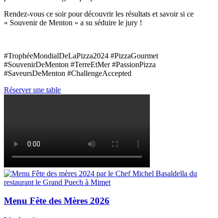
Rendez-vous ce soir pour découvrir les résultats et savoir si ce
« Souvenir de Menton » a su séduire le jury !
#TrophéeMondialDeLaPizza2024 #PizzaGourmet
#SouvenirDeMenton #TerreEtMer #PassionPizza
#SaveursDeMenton #ChallengeAccepted
Réserver une table
Menu Fête des Mères 2026